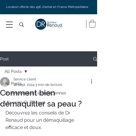
Livraison offerte dès 45€ d'achat en France Métropolitaine
Post
All Posts
Service client
All Posts
16 sept. 2024
3 min de lecture
Comment bien
Dr Renaud & les esthéticiennes
démaquiller sa peau ?
Les soins Dr Renaud
Découvrez les conseils de 
Dr 
Renaud
 pour un démaquillage 
efficace et doux.