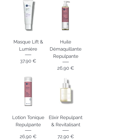
Masque Lift &
Huile
Lumière
Démaquillante
Repulpante
Prix
37,90 €
Prix
26,90 €
Lotion Tonique
Elixir Repulpant
Repulpante
& Revitalisant
Prix
Prix
26,90 €
72,90 €