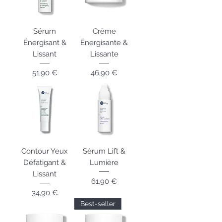
Sérum
Crème
Énergisant &
Énergisante &
Lissant
Lissante
Prix
Prix
51,90 €
46,90 €
Contour Yeux
Sérum Lift &
Défatigant &
Lumière
Lissant
Prix
61,90 €
Prix
34,90 €
Best-seller