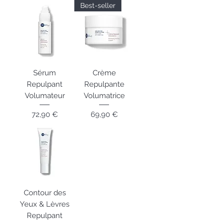
Best-seller
Sérum
Crème
Repulpant
Repulpante
Volumateur
Volumatrice
Prix
Prix
72,90 €
69,90 €
Contour des
Yeux & Lèvres
Repulpant