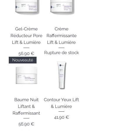
Gel-Crème
Crème
Réducteur Pore
Raffermissante
Lift & Lumière
Lift & Lumière
Rupture de stock
Prix
56,90 €
Nouveauté
Baume Nuit
Contour Yeux Lift
Liftant &
& Lumière
Raffermissant
Prix
41,90 €
Prix
56,90 €