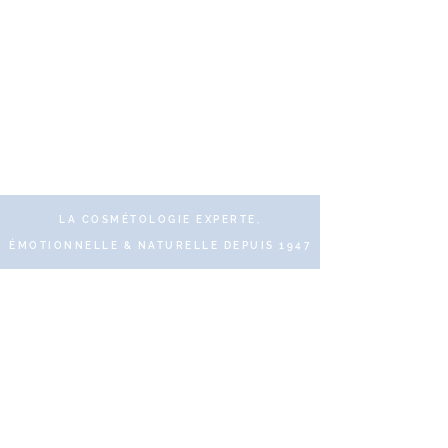
LA COSMÉTOLOGIE EXPERTE,
ÉMOTIONNELLE & NATURELLE DEPUIS 1947
© 2019 DR RENAUD – 10 Place des Victoires
75002 Paris – Tous droits réservés
Paiements sécurisés et protégés
via SSL Secure.