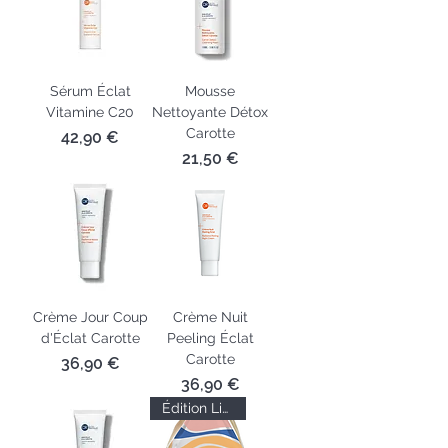
Sérum Éclat
Mousse
Vitamine C20
Nettoyante Détox
Carotte
Prix
42,90 €
Prix
21,50 €
Crème Jour Coup
Crème Nuit
d'Éclat Carotte
Peeling Éclat
Carotte
Prix
36,90 €
Prix
36,90 €
Édition Limitée