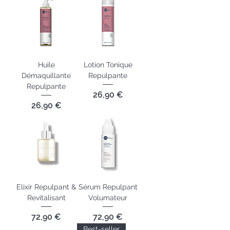
Huile
Lotion Tonique
Démaquillante
Repulpante
Repulpante
Prix
26,90 €
Prix
26,90 €
Elixir Repulpant &
Sérum Repulpant
Revitalisant
Volumateur
Prix
Prix
72,90 €
72,90 €
Best-seller