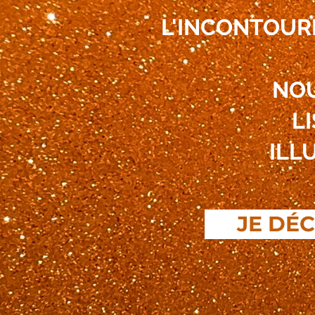
L'INCONTOUR
NOU
L
ILL
JE DÉ