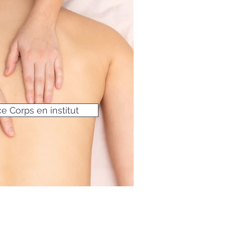
e Corps en institut
Huile Solaire - SPF30
Prix
29,90 €