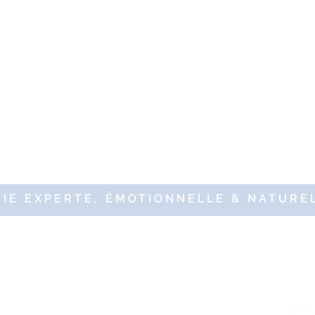
IE EXPERTE, ÉMOTIONNELLE & NATUREL
9 DR RENAUD – 10 Place des Victoires 75002 Paris – Tous droits ré