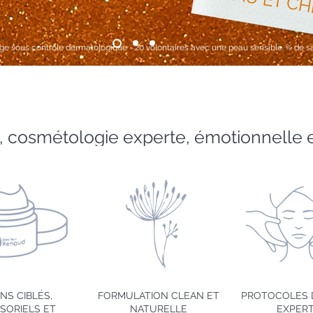
PEAU ET C
age sous contrôle dermatologique - 20 volontaires avec une peau sensible. % de sa
 cosmétologie experte, émotionnelle e
NS CIBLÉS,
FORMULATION CLEAN ET
PROTOCOLES 
SORIELS ET
NATURELLE
EXPER