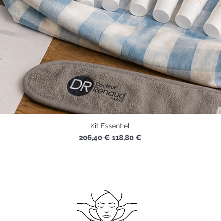
Kit Essentiel
Prix original
Prix promotionnel
206,40 €
118,80 €