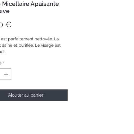
 Micellaire Apaisante
sive
Prix
0 €
 est parfaitement nettoyée. La
 saine et purifiée. Le visage est
net.
e à tous les types de peau même
é
*
 sensibles.
transparent 200mL
Ajouter au panier