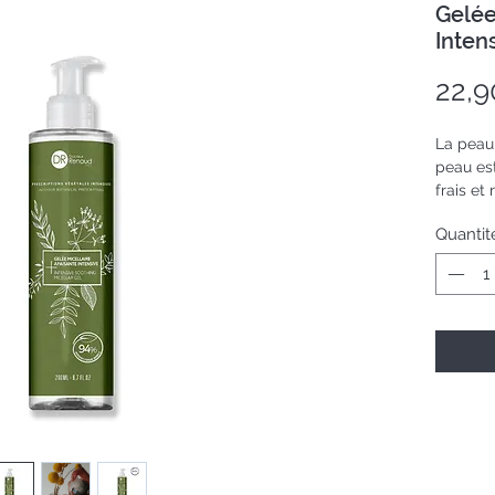
Gelée
Inten
22,9
La peau
peau est
frais et 
S’adapt
Quantit
les plus
Flacon 