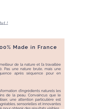
tut !
100% Made in France
eilleur de la nature et l’a travaillée
ité. Pas une nature brute, mais une
 séquence après séquence pour en
sformation d’ingrédients naturels les
soins de la peau. Convaincus que le
liser, une attention particulière est
réables, sensorielles et innovantes
é pour obtenir des résultats visibles.