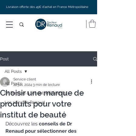
Livraison offerte dès 45€ d'achat en France Métropolitaine
Post
All Posts
Service client
All Posts
22 juil. 2024
3 min de lecture
Choisir une marque de
Dr Renaud & les esthéticiennes
produits pour votre
Les soins Dr Renaud
institut de beauté
Découvrez les
 conseils de Dr 
Renaud pour sélectionner des 