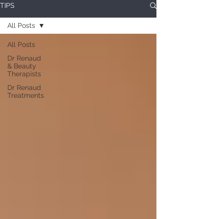
TIPS
All Posts
All Posts
Dr Renaud
& Beauty
Therapists
Dr Renaud
Treatments