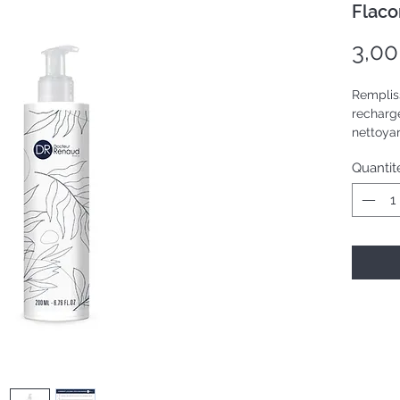
Flaco
3,00
Remplis
recharg
nettoya
réutilis
Quantit
remplir 
1 éco-r
rempliss
Un flac
d'une po
dose de 
Flacon 