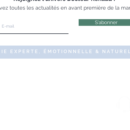
ez toutes les actualités en avant première de la m
S'abonner
IE EXPERTE, ÉMOTIONNELLE & NATUREL
9 DR RENAUD – 10 Place des Victoires 75002 Paris – Tous droits ré
sécurisés et
Livraison rapide
ia SSL Secure.
(offerte dès 49€ d'achat)