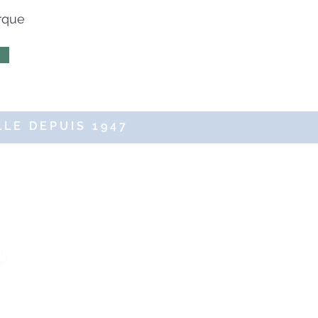
arque
LE DEPUIS 1947
servés
Service commercial
commercial@altercosmeto.fr
-
02.96.16.59.45