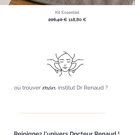
Kit Essentiel
Prix original
Prix promotionnel
206,40 €
118,80 €
mon
où trouver
institut Dr Renaud ?
Rejoignez
l'univers Docteur Renaud !