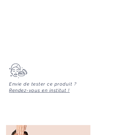
Protège le capital des cellules
ETHYLHEXYL SALICYLATE, LINALYL
souches
de l’épiderme et améliore
ACETATE, PAEONIA ALBIFLORA
son rôle barrière.
ROOT EXTRACT, LECITHIN,
TAMARINDUS INDICA SEED GUM,
EXTRAIT DE RENOUÉE DU JAPON
SODIUM HYDROXIDE, SODIUM
(
Uvaxine
)
HYALURONATE, PHENETHYL
Un resvératrol biotech qui active les
ALCOHOL, PINENE
molécules de défenses naturelles
,ROSACENTIFOLIAFLOWEREXTRAC
de la peau pour lui donner la
T, SORBIC ACID, ROSE KETONES,
capacité de s’auto-protéger
des
DISODIUM ACETYL GLUCOSAMINE
rayons UV et des radicaux libres.
PHOSPHATE, VEGETABLE OIL,
ROSA DAMASCENA FLOWER
WATER, TOCOPHEROL, GLUCOSE,
Envie de tester ce produit ?
METHYLGLUCOSIDE PHOSPHATE,
Rendez-vous en institut !
ACETYLCEDRENE,
RHODODENDRON FERRUGINEUM
LEAF CELL CULTURE EXTRACT,
ASCORBYL TETRAISOPALMITATE,
CYCLODEXTRIN, COPPER
LYSINATE/PROLINATE, ANETHOLE,
VITEX AGNUS-CASTUS EXTRACT,