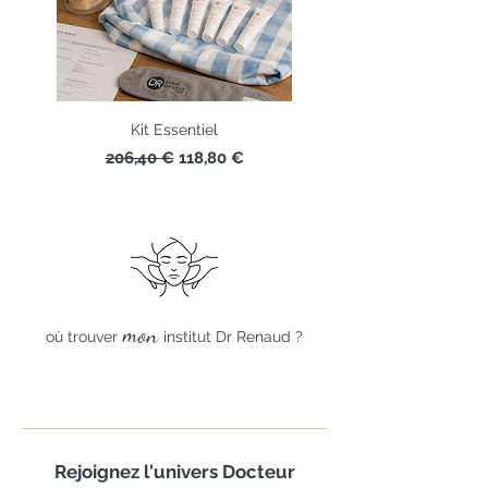
Kit Essentiel
Prix original
Prix promotionnel
206,40 €
118,80 €
mon
où trouver
institut Dr Renaud ?
Rejoignez
l'univers Docteur