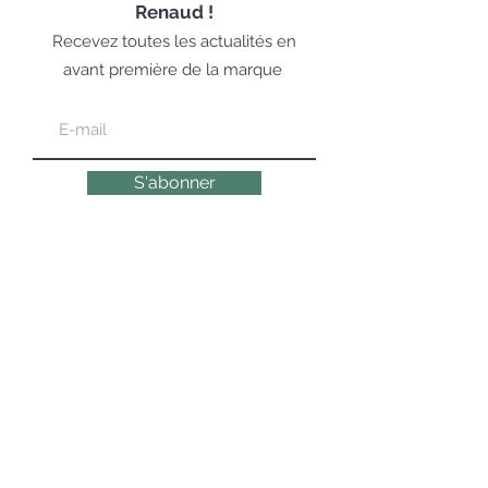
Renaud !
Recevez toutes les actualités en
avant première de la marque
S'abonner
LA COSMÉTOLOGIE EXPERTE,
ÉMOTIONNELLE & NATURELLE DEPUIS 1947
© 2019 DR RENAUD – 10 Place des Victoires
75002 Paris – Tous droits réservés
Paiements sécurisés et protégés
via SSL Secure.