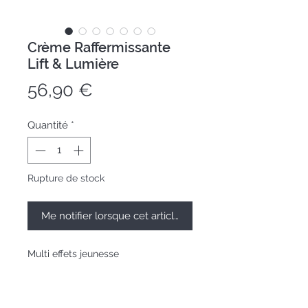
Crème Raffermissante
Lift & Lumière
Prix
56,90 €
Quantité
*
Rupture de stock
Me notifier lorsque cet article est disponible
Multi effets jeunesse
Pot 50mL