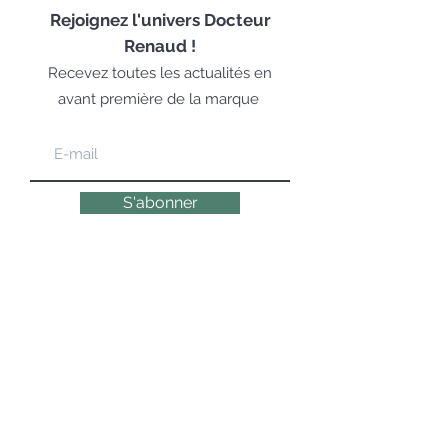
Rejoignez
l'univers Docteur
Renaud !
Recevez toutes les actualités en
avant première de la marque
S'abonner
LA COSMÉTOLOGIE EXPERTE,
ÉMOTIONNELLE & NATURELLE DEPUIS 1947
© 2019 DR RENAUD – 10 Place des Victoires
75002 Paris – Tous droits réservés