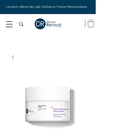
Livraison offerte dès 45€ d'achat en France Métropolitaine