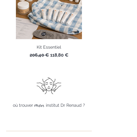
Kit Essentiel
Prix original
Prix promotionnel
206,40 €
118,80 €
mon
où trouver
institut Dr Renaud ?