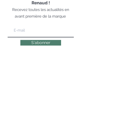
Renaud !
Recevez toutes les actualités en
avant première de la marque
S'abonner
LA COSMÉTOLOGIE EXPERTE,
ÉMOTIONNELLE & NATURELLE DEPUIS 1947
© 2019 DR RENAUD – 10 Place des Victoires
75002 Paris – Tous droits réservés
Paiements sécurisés et protégés
via SSL Secure.