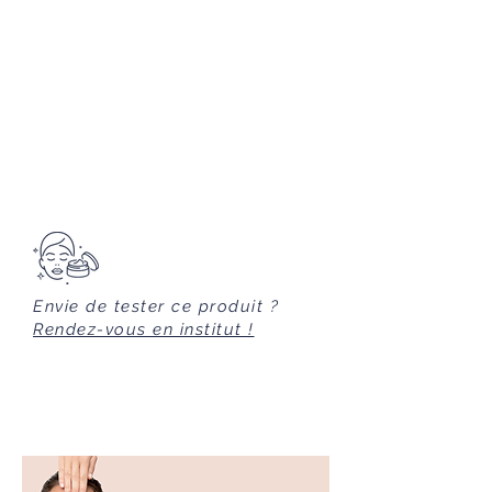
Réactive le métabolisme cellulaire
et contribue à sa régénération. Il
stimule également la réparation des
tissus.
FLEUR DE MARRONNIER D’INDE
Réduit l’apparence des rides sur
tout le contour de l’œil. Restructure
et lisse cette zone sensible.
Envie de tester ce produit ?
Rendez-vous en institut !