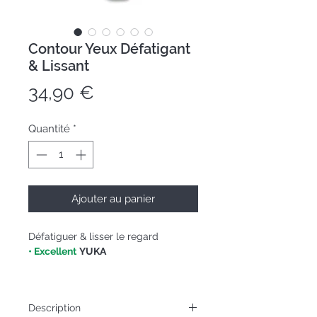
Contour Yeux Défatigant
& Lissant
Prix
34,90 €
Quantité
*
Ajouter au panier
Défatiguer & lisser le regard
• Excellent
YUKA
Tube 15mL
Description