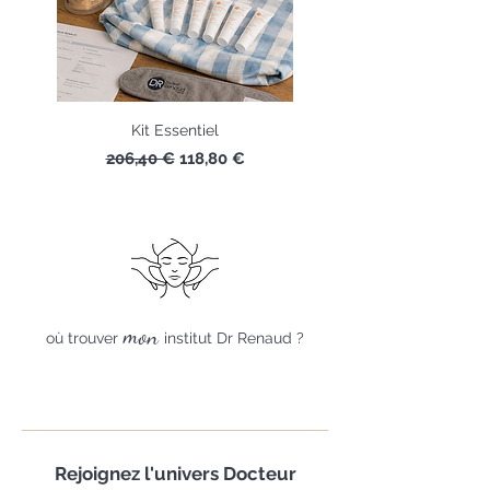
Kit Essentiel
Prix original
Prix promotionnel
206,40 €
118,80 €
mon
où trouver
institut Dr Renaud ?
Rejoignez
l'univers Docteur