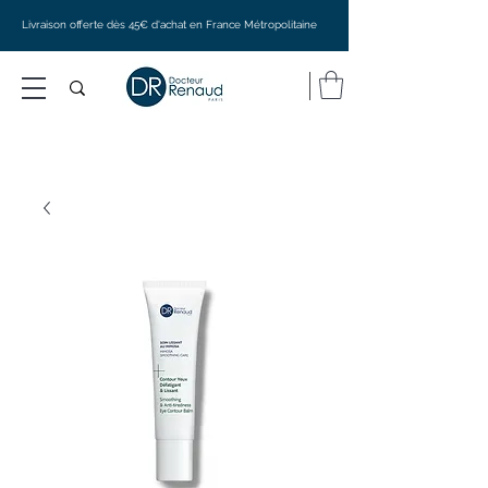
Livraison offerte dès 45€ d'achat en France Métropolitaine