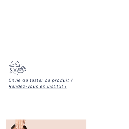
Un resvératrol biotech qui active les
DARUTOSIDE, LACTIC ACID,
molécules de défenses naturelles
DEHYDROACETIC ACID
de la peau pour lui donner la
capacité de s’auto-protéger
des
rayons UV et des radicaux libres.
Envie de tester ce produit ?
Rendez-vous en institut !