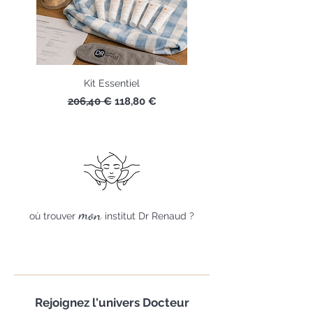
Kit Essentiel
Prix original
Prix promotionnel
206,40 €
118,80 €
mon
où trouver
institut Dr Renaud ?
Rejoignez
l'univers Docteur