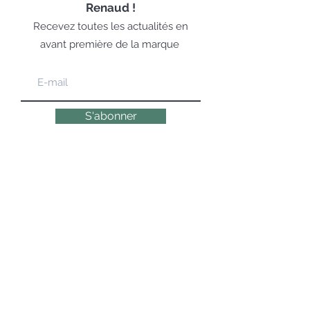
Renaud !
Recevez toutes les actualités en
avant première de la marque
S'abonner
LA COSMÉTOLOGIE EXPERTE,
ÉMOTIONNELLE & NATURELLE DEPUIS 1947
© 2019 DR RENAUD – 10 Place des Victoires
75002 Paris – Tous droits réservés
Paiements sécurisés et protégés
via SSL Secure.