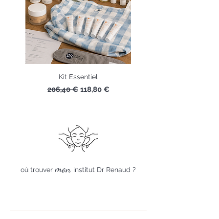
Kit Essentiel
Prix original
Prix promotionnel
206,40 €
118,80 €
mon
où trouver
institut Dr Renaud ?