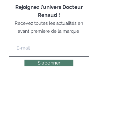
Rejoignez
l'univers Docteur
Renaud !
Recevez toutes les actualités en
avant première de la marque
S'abonner
LA COSMÉTOLOGIE EXPERTE,
ÉMOTIONNELLE & NATURELLE DEPUIS 1947
© 2019 DR RENAUD – 10 Place des Victoires
75002 Paris – Tous droits réservés