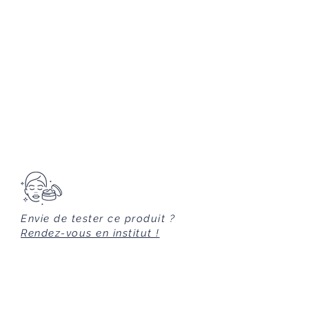
agressions extérieures.
CYCLODEXTRIN
DOREE
AQUA (WATER / EAU),
OCTYLDODECANOL, PROPYLENE
GLYCOL, NYLON-12, GLYCERIN, CI
77891 (TITANIUM DIOXIDE),
ETHYLHEXYL STEARATE,
GLYCERYL STEARATE, PROPYLENE
GLYCOL STEARATE, SORBITAN
SESQUIOLEATE, SQUALANE,
TRIETHANOLAMINE, PALMITIC ACID,
STEARIC ACID, CI 77492 (IRON
OXIDES), DICAPRYLYL CARBONATE,
MAGNESIUM ALUMINUM
Envie de tester ce produit ?
SILICATE, PHENOXYETHANOL, CI
Rendez-vous en institut !
77491 (IRON OXIDES), CI 77499,
CELLULOSE GUM,
CHLORPHENESIN, PARFUM
(FRAGRANCE), SIMMONDSIA
CHINENSIS (JOJOBA) SEED OIL,