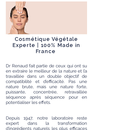
ALCOHOL, STEARALKONIUM
HECTORITE, PRUNU ARMENIACA
(APRICOT) FRUIT EXTRACT,
SODIUM CITRATE, XANTHAN GUM,
SODIUM HYALURONATE, LECITHIN,
PROPYLENE CARBONATE,
Cosmétique Végétale
LINALOOL,
Experte | 100% Made in
GERANIOL, VEGETABLE OIL, AMYL
France
CINNAMAL, TOCOPHEROL,
CITRONELLOL, V ITEX AGNUS
CASTUS EXTRACT, L I M O N E N E ,
Dr Renaud fait partie de ceux qui ont su
BUTYLPHENYL
en extraire le meilleur de la nature et l’a
METHYLPROPIONAL, ASCORBYL
travaillée dans un double objectif de
compatibilité et d’efficacité. Pas une
TETRAISOPALMITATE,
nature brute, mais une nature forte,
CYCLODEXTRIN
puissante, concentrée, retravaillée
séquence après séquence pour en
potentialiser les effets.
Depuis 1947, notre laboratoire reste
expert dans la transformation
d’ingrédients naturels les plus efficaces