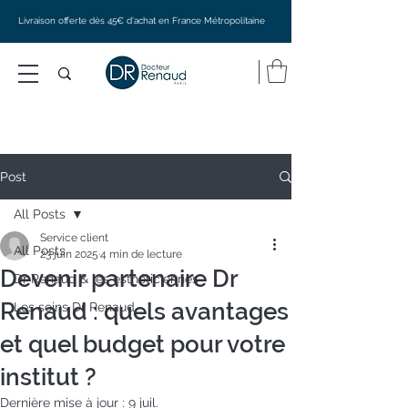
Livraison offerte dès 45€ d'achat en France Métropolitaine
Post
All Posts
Service client
All Posts
23 juin 2025
4 min de lecture
Devenir partenaire Dr
Dr Renaud & les esthéticiennes
Renaud : quels avantages
Les soins Dr Renaud
et quel budget pour votre
institut ?
Dernière mise à jour :
9 juil.