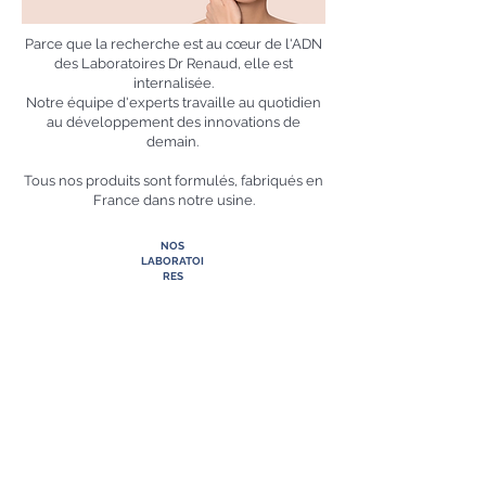
Parce que la recherche est au cœur de l'ADN
des Laboratoires Dr Renaud, elle est
internalisée.
Notre équipe d'experts travaille au quotidien
au développement des innovations de
demain.
Tous nos produits sont formulés, fabriqués en
France dans notre usine.
NOS
LABORATOI
RES
FABRI
QUÉ EN FRANCE
ACTION SUR LE
STRESS DE LA PEAU
DES RÉSULTATS
PROUVÉS**
PEAU
CALMÉE
PEAU
PLUS
+1
-2
ET RELAXÉE
POUR
LUMINEUSE
POUR